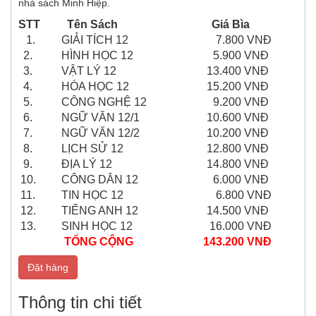
nhà sách Minh Hiệp.
STT
Tên Sách
Giá Bìa
1.
GIẢI TÍCH 12
7.800 VNĐ
2.
HÌNH HỌC 12
5.900 VNĐ
3.
VẬT LÝ 12
13.400 VNĐ
4.
HÓA HỌC 12
15.200 VNĐ
5.
CÔNG NGHỆ 12
9.200 VNĐ
6.
NGỮ VĂN 12/1
10.600 VNĐ
7.
NGỮ VĂN 12/2
10.200 VNĐ
8.
LỊCH SỬ 12
12.800 VNĐ
9.
ĐỊA LÝ 12
14.800 VNĐ
10.
CÔNG DÂN 12
6.000 VNĐ
11.
TIN HỌC 12
6.800 VNĐ
12.
TIẾNG ANH 12
14.500 VNĐ
13.
SINH HỌC 12
16.000 VNĐ
TỔNG CỘNG
143.200 VNĐ
Đặt hàng
Thông tin chi tiết