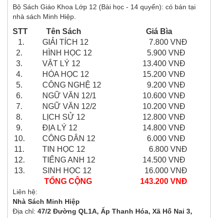
Bộ Sách Giáo Khoa Lớp 12 (Bài học - 14 quyển): có bán tại
nhà sách Minh Hiệp.
STT
Tên Sách
Giá Bìa
1.
GIẢI TÍCH 12
7.800 VNĐ
2.
HÌNH HỌC 12
5.900 VNĐ
3.
VẬT LÝ 12
13.400 VNĐ
4.
HÓA HỌC 12
15.200 VNĐ
5.
CÔNG NGHỆ 12
9.200 VNĐ
6.
NGỮ VĂN 12/1
10.600 VNĐ
7.
NGỮ VĂN 12/2
10.200 VNĐ
8.
LỊCH SỬ 12
12.800 VNĐ
9.
ĐỊA LÝ 12
14.800 VNĐ
10.
CÔNG DÂN 12
6.000 VNĐ
11.
TIN HỌC 12
6.800 VNĐ
12.
TIẾNG ANH 12
14.500 VNĐ
13.
SINH HỌC 12
16.000 VNĐ
TỔNG CỘNG
143.200 VNĐ
Liên hệ:
Nhà Sách Minh Hiệp
Địa chỉ:
47/2 Đường QL1A, Ấp Thanh Hóa, Xã Hố Nai 3,