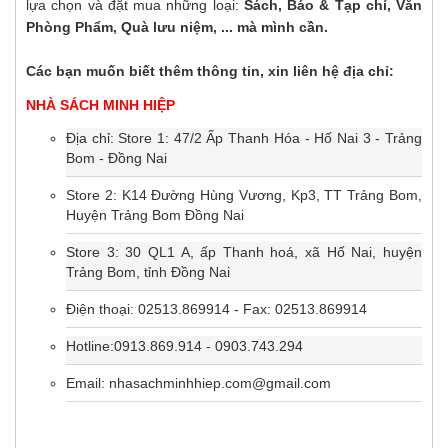
lựa chọn và đặt mua những loại:
Sách, Báo & Tạp chí, Văn
Phòng Phẩm, Quà lưu niệm, ... mà mình cần.
Các bạn muốn biết thêm thông tin, xin liên hệ địa chỉ:
NHÀ SÁCH MINH HIỆP
Địa chỉ: Store 1: 47/2 Ấp Thanh Hóa - Hố Nai 3 - Trảng
Bom - Đồng Nai
Store 2: K14 Đường Hùng Vương, Kp3, TT Trảng Bom,
Huyện Trảng Bom Đồng Nai
Store 3: 30 QL1 A, ấp Thanh hoá, xã Hố Nai, huyện
Trảng Bom, tỉnh Đồng Nai
Điện thoại: 02513.869914 - Fax: 02513.869914
Hotline:0913.869.914 - 0903.743.294
Email: nhasachminhhiep.com@gmail.com