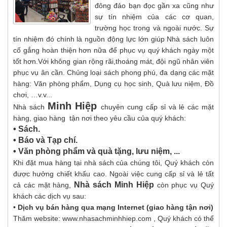
đông đảo bạn đọc gần xa cũng như
sự tín nhiệm của các cơ quan,
trường học trong và ngoài nước. Sự
tín nhiệm đó chính là nguồn động lực lớn giúp Nhà sách luôn
cố gắng hoàn thiện hơn nữa để phục vụ quý khách ngày một
tốt hơn.Với không gian rộng rãi,thoáng mát, đội ngũ nhân viên
phục vụ ân cần. Chủng loại sách phong phú, đa dạng các mặt
hàng: Văn phòng phẩm, Dụng cụ học sinh, Quà lưu niệm, Đồ
chơi, …v.v...
Minh Hiệp
Nhà sách
chuyên cung cấp sỉ và lẻ các mặt
hàng, giao hàng tận nơi theo yêu cầu của quý khách:
• Sách.
• Báo và Tạp chí.
• Văn phòng phẩm và quà tặng, lưu niệm, ...
Khi đặt mua hàng tại nhà sách của chúng tôi, Quý khách còn
được hưởng chiết khấu cao. Ngoài việc cung cấp sỉ và lẻ tất
Nhà sách Minh Hiệp
cả các mặt hàng,
còn phục vụ Quý
khách các dịch vụ sau:
•
Dịch vụ bán hàng qua mạng Internet (giao hàng tận nơi)
Thăm website: www.nhasachminhhiep.com , Quý khách có thể