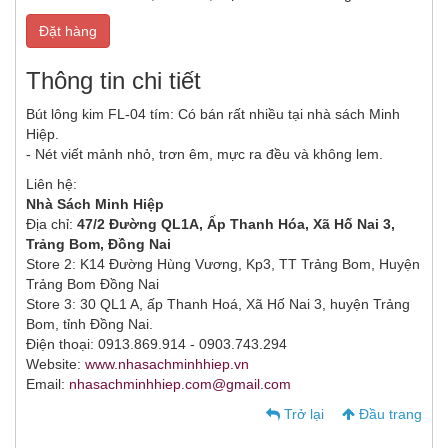
Đặt hàng
Thông tin chi tiết
Bút lông kim FL-04 tím: Có bán rất nhiều tại nhà sách Minh
Hiệp.
- Nét viết mảnh nhỏ, trơn êm, mực ra đều và không lem.
Liên hệ:
Nhà Sách Minh Hiệp
Địa chỉ:
47/2 Đường QL1A, Ấp Thanh Hóa, Xã Hố Nai 3,
Trảng Bom, Đồng Nai
Store 2: K14 Đường Hùng Vương, Kp3, TT Trảng Bom, Huyện
Trảng Bom Đồng Nai
Store 3: 30 QL1 A, ấp Thanh Hoá, Xã Hố Nai 3, huyện Trảng
Bom, tỉnh Đồng Nai.
Điện thoại: 0913.869.914 - 0903.743.294
Website:
www.nhasachminhhiep.vn
Email:
nhasachminhhiep.com@gmail.com
Trở lại
Đầu trang