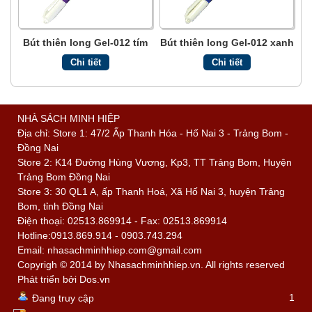
Bút thiên long Gel-012 tím
Bút thiên long Gel-012 xanh
Chi tiết
Chi tiết
NHÀ SÁCH MINH HIỆP
Địa chỉ: Store 1: 47/2 Ấp Thanh Hóa - Hố Nai 3 - Trảng Bom -
Đồng Nai
Store 2: K14 Đường Hùng Vương, Kp3, TT Trảng Bom, Huyện
Trảng Bom Đồng Nai
Store 3: 30 QL1 A, ấp Thanh Hoá, Xã Hố Nai 3, huyện Trảng
Bom, tỉnh Đồng Nai
Điện thoại: 02513.869914 - Fax: 02513.869914
Hotline:0913.869.914 - 0903.743.294
Email: nhasachminhhiep.com@gmail.com
Copyrigh © 2014 by Nhasachminhhiep.vn. All rights reserved
Phát triển bởi
Dos.vn
1
Đang truy cập