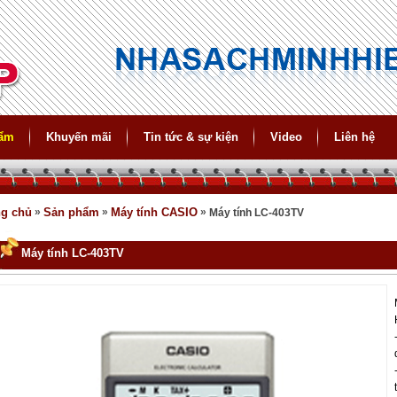
hẩm
Khuyến mãi
Tin tức & sự kiện
Video
Liên hệ
ng chủ
»
Sản phẩm
»
Máy tính CASIO
»
Máy tính LC-403TV
Máy tính LC-403TV