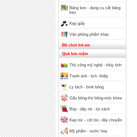
Băng keo - dụng cụ cắt băng
keo
Kẹp giấy
Văn phòng phẩm khác
Đồ chơi trẻ em
Quà lưu niệm
Thủ công mỹ nghệ - thủy tinh
Tranh ảnh - lịch -thiệp
Ly tách - bình bông
Gấu bông-thú bông-móc khóa
Bóp - dây nịt - túi xách
Kẹp tóc - cột tóc- dây chuyền
Mỹ phẩm - nước hoa