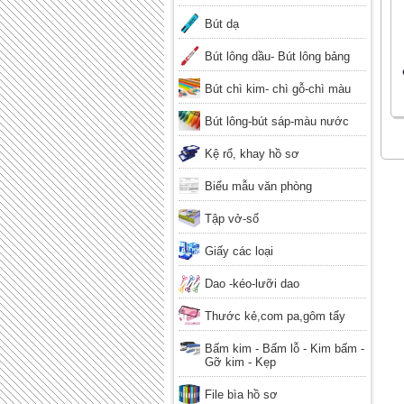
Bút dạ
Bút lông dầu- Bút lông bảng
Bút chì kim- chì gỗ-chì màu
Bút lông-bút sáp-màu nước
Kệ rổ, khay hồ sơ
Biểu mẫu văn phòng
Tập vở-sổ
Giấy các loại
Dao -kéo-lưỡi dao
Thước kẻ,com pa,gôm tẩy
Bấm kim - Bấm lỗ - Kim bấm -
Gỡ kim - Kẹp
File bìa hồ sơ