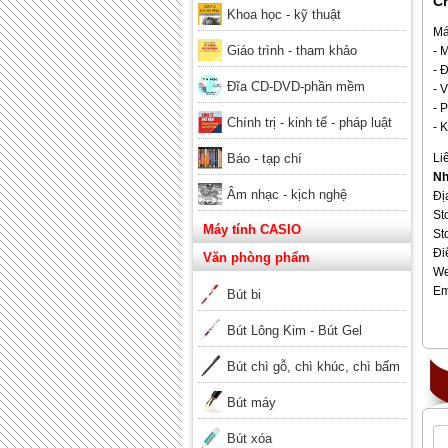
Ch
Khoa học - kỹ thuật
Má
Giáo trình - tham khảo
- 
- 
Đĩa CD-DVD-phần mềm
- 
- 
Chính trị - kinh tế - pháp luật
- 
Báo - tạp chí
Li
Nh
Âm nhạc - kịch nghệ
Đị
St
Máy tính CASIO
St
Đi
Văn phòng phẩm
We
Em
Bút bi
Bút Lông Kim - Bút Gel
Bút chì gỗ, chì khúc, chì bấm
Bút máy
Bút xóa