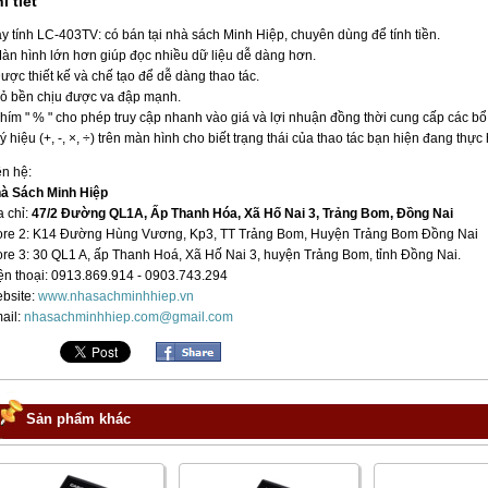
i tiết
y tính LC-403TV: có bán tại nhà sách Minh Hiệp, chuyên dùng để tính tiền.
Màn hình lớn hơn giúp đọc nhiều dữ liệu dễ dàng hơn.
Được thiết kế và chế tạo để dễ dàng thao tác.
Vỏ bền chịu được va đập mạnh.
Phím " % " cho phép truy cập nhanh vào giá và lợi nhuận đồng thời cung cấp các bổ trợ
Ký hiệu (+, -, ×, ÷) trên màn hình cho biết trạng thái của thao tác bạn hiện đang thực 
ên hệ:
à Sách Minh Hiệp
a chỉ:
47/2 Đường QL1A, Ấp Thanh Hóa, Xã Hố Nai 3, Trảng Bom, Đồng Nai
ore 2: K14 Đường Hùng Vương, Kp3, TT Trảng Bom, Huyện Trảng Bom Đồng Nai
ore 3: 30 QL1 A, ấp Thanh Hoá, Xã Hố Nai 3, huyện Trảng Bom, tỉnh Đồng Nai.
ện thoại: 0913.869.914 - 0903.743.294
bsite:
www.nhasachminhhiep.vn
ail:
nhasachminhhiep.com@gmail.com
Sản phẩm khác