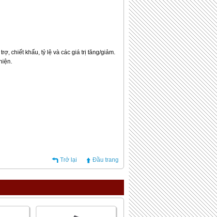
, chiết khấu, tỷ lệ và các giá trị tăng/giảm.
hiện.
Trở lại
Đầu trang