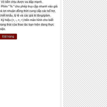
- Vỏ bền chịu được va đập mạnh.
- Phím " % " cho phép truy cập nhanh vào giá
và lợi nhuận đồng thời cung cấp các bổ trợ,
chiết khấu, tỷ lệ và các giá trị tăng/giảm.
- Ký hiệu (+, -, ×, ÷) trên màn hình cho biết
trạng thái của thao tác bạn hiện đang thực
hiện.
Đặt hàng