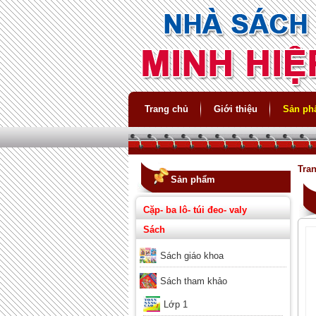
Trang chủ
Giới thiệu
Sản p
Tra
Sản phẩm
Cặp- ba lô- túi đeo- valy
Sách
Sách giáo khoa
Sách tham khảo
Lớp 1