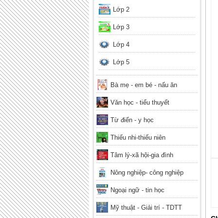
Lớp 2
Lớp 3
Lớp 4
Lớp 5
Bà mẹ - em bé - nấu ăn
Văn học - tiểu thuyết
Từ điển - y học
Thiếu nhi-thiếu niên
Tâm lý-xã hội-gia đình
Nông nghiệp- công nghiệp
Ngoại ngữ - tin học
Mỹ thuật - Giải trí - TDTT