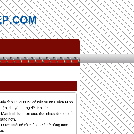
Máy tính LC-403TV: có bán tại nhà sách Minh
Hiệp, chuyên dùng để tính tiền.
- Màn hình lớn hơn giúp đọc nhiều dữ liệu dễ
dàng hơn.
- Được thiết kế và chế tạo để dễ dàng thao
tác.