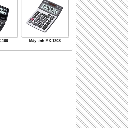
X-100
Máy tính MX-120S