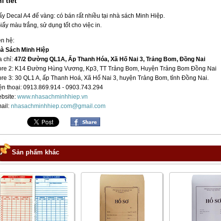
i tiết
ấy Decal A4 đế vàng: có bán rất nhiều tại nhà sách Minh Hiệp.
Giấy màu trắng, sử dụng tốt cho việc in.
ên hệ:
à Sách Minh Hiệp
a chỉ:
47/2 Đường QL1A, Ấp Thanh Hóa, Xã Hố Nai 3, Trảng Bom, Đồng Nai
ore 2: K14 Đường Hùng Vương, Kp3, TT Trảng Bom, Huyện Trảng Bom Đồng Nai
ore 3: 30 QL1 A, ấp Thanh Hoá, Xã Hố Nai 3, huyện Trảng Bom, tỉnh Đồng Nai.
ện thoại: 0913.869.914 - 0903.743.294
bsite:
www.nhasachminhhiep.vn
ail:
nhasachminhhiep.com@gmail.com
Sản phẩm khác