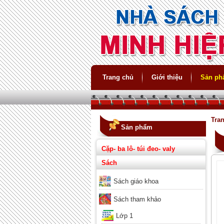
Trang chủ
Giới thiệu
Sản p
Tra
Sản phẩm
Cặp- ba lô- túi đeo- valy
Sách
Sách giáo khoa
Sách tham khảo
Lớp 1