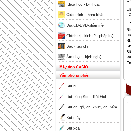
Ch
Khoa học - kỹ thuật
Gi
Giáo trình - tham khảo
- 
Li
Đĩa CD-DVD-phần mềm
Nh
Đị
Chính trị - kinh tế - pháp luật
St
Báo - tạp chí
St
Đi
Âm nhạc - kịch nghệ
We
Em
Máy tính CASIO
Văn phòng phẩm
Bút bi
Bút Lông Kim - Bút Gel
Bút chì gỗ, chì khúc, chì bấm
Bút máy
Bút xóa