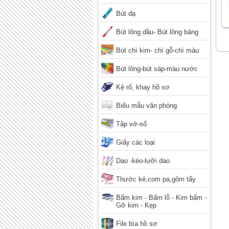
Bút dạ
Bút lông dầu- Bút lông bảng
Bút chì kim- chì gỗ-chì màu
Bút lông-bút sáp-màu nước
Kệ rổ, khay hồ sơ
Biểu mẫu văn phòng
Tập vở-sổ
Giấy các loại
Dao -kéo-lưỡi dao
Thước kẻ,com pa,gôm tẩy
Bấm kim - Bấm lỗ - Kim bấm -
Gỡ kim - Kẹp
File bìa hồ sơ