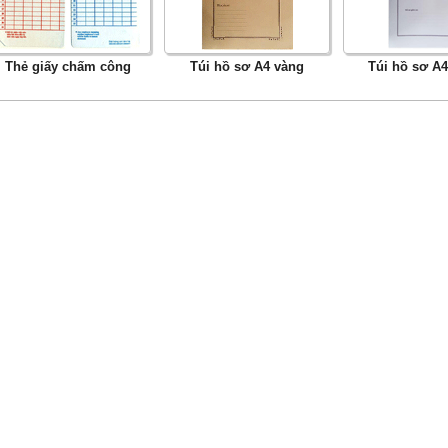
Thẻ giấy chấm công
Túi hồ sơ A4 vàng
Túi hồ sơ A4