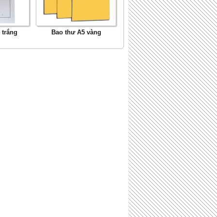
 trắng
Bao thư A5 vàng