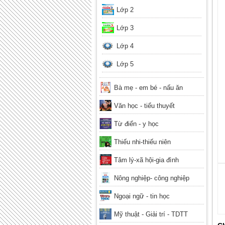
Lớp 2
Lớp 3
Lớp 4
Lớp 5
Bà mẹ - em bé - nấu ăn
Văn học - tiểu thuyết
Từ điển - y học
Thiếu nhi-thiếu niên
Tâm lý-xã hội-gia đình
Nông nghiệp- công nghiệp
Ngoại ngữ - tin học
Mỹ thuật - Giải trí - TDTT