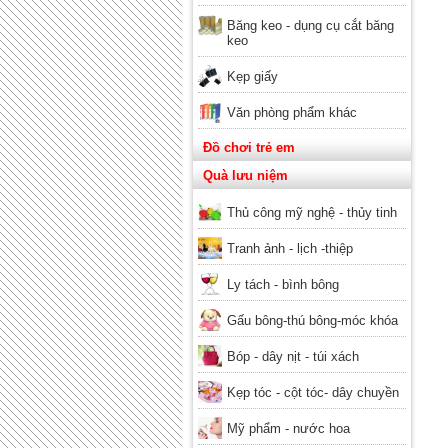
Băng keo - dụng cụ cắt băng
keo
Kẹp giấy
Văn phòng phẩm khác
Đồ chơi trẻ em
Quà lưu niệm
Thủ công mỹ nghệ - thủy tinh
Tranh ảnh - lịch -thiệp
Ly tách - bình bông
Gấu bông-thú bông-móc khóa
Bóp - dây nịt - túi xách
Kẹp tóc - cột tóc- dây chuyền
Mỹ phẩm - nước hoa