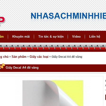
hẩm
Khuyến mãi
Tin tức & sự kiện
Video
Liên hệ
ng chủ
»
Sản phẩm
»
Giấy các loại
»
Giấy Decal A4 đế vàng
Giấy Decal A4 đế vàng