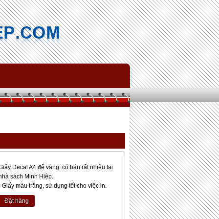
Giấy Decal A4 đế vàng: có bán rất nhiều tại
nhà sách Minh Hiệp.
- Giấy màu trắng, sử dụng tốt cho việc in.
Đặt hàng