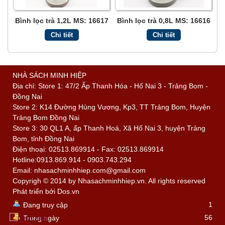
Bình lọc trà 1,2L MS: 16617
Bình lọc trà 0,8L MS: 16616
Chi tiết
Chi tiết
NHÀ SÁCH MINH HIỆP
Địa chỉ: Store 1: 47/2 Ấp Thanh Hóa - Hố Nai 3 - Trảng Bom -
Đồng Nai
Store 2: K14 Đường Hùng Vương, Kp3, TT Trảng Bom, Huyện
Trảng Bom Đồng Nai
Store 3: 30 QL1 A, ấp Thanh Hoá, Xã Hố Nai 3, huyện Trảng
Bom, tỉnh Đồng Nai
Điện thoại: 02513.869914 - Fax: 02513.869914
Hotline:0913.869.914 - 0903.743.294
Email: nhasachminhhiep.com@gmail.com
Copyrigh © 2014 by Nhasachminhhiep.vn. All rights reserved
Phát triển bởi
Dos.vn
1
Đang truy cập
56
Trong ngày