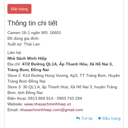
Đặt hàng
Thông tin chi tiết
Camen 16-1 ngăn MS: 16601
Đồ dùng gia đình.
Xuất sứ: Thái Lan.
Liên hệ:
Nhà Sách Minh Hiệp
Địa chỉ:
47/2 Đường QL1A, Ấp Thanh Hóa, Xã Hố Nai 3,
Trảng Bom, Đồng Nai
Store 2: K14 Đường Hùng Vương, Kp3, TT Trảng Bom, Huyện
Trảng Bom Đồng Nai
Store 3: 30 QL1 A, ấp Thanh Hoá, Xã Hố Nai 3, huyện Trảng
Bom, tỉnh Đồng Nai.
Điện thoại: 0913.869.914 - 0903.743.294
Website:
www.nhasachminhhiep.vn
Email:
nhasachminhhiep.com@gmail.com
Trở lại
Đầu trang