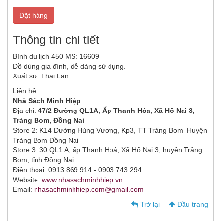
Đặt hàng
Thông tin chi tiết
Bình du lịch 450 MS: 16609
Đồ dùng gia đình, dễ dàng sử dụng.
Xuất sứ: Thái Lan
Liên hệ:
Nhà Sách Minh Hiệp
Địa chỉ:
47/2 Đường QL1A, Ấp Thanh Hóa, Xã Hố Nai 3,
Trảng Bom, Đồng Nai
Store 2: K14 Đường Hùng Vương, Kp3, TT Trảng Bom, Huyện
Trảng Bom Đồng Nai
Store 3: 30 QL1 A, ấp Thanh Hoá, Xã Hố Nai 3, huyện Trảng
Bom, tỉnh Đồng Nai.
Điện thoại: 0913.869.914 - 0903.743.294
Website:
www.nhasachminhhiep.vn
Email:
nhasachminhhiep.com@gmail.com
Trở lại
Đầu trang