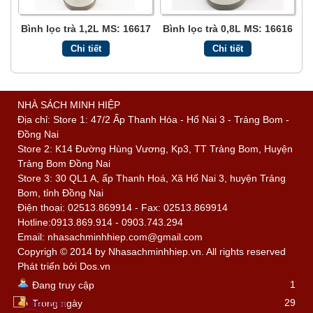
Bình lọc trà 1,2L MS: 16617
Bình lọc trà 0,8L MS: 16616
Chi tiết
Chi tiết
NHÀ SÁCH MINH HIỆP
Địa chỉ: Store 1: 47/2 Ấp Thanh Hóa - Hố Nai 3 - Trảng Bom -
Đồng Nai
Store 2: K14 Đường Hùng Vương, Kp3, TT Trảng Bom, Huyện
Trảng Bom Đồng Nai
Store 3: 30 QL1 A, ấp Thanh Hoá, Xã Hố Nai 3, huyện Trảng
Bom, tỉnh Đồng Nai
Điện thoại: 02513.869914 - Fax: 02513.869914
Hotline:0913.869.914 - 0903.743.294
Email: nhasachminhhiep.com@gmail.com
Copyrigh © 2014 by Nhasachminhhiep.vn. All rights reserved
Phát triển bởi
Dos.vn
1
Đang truy cập
29
Trong ngày