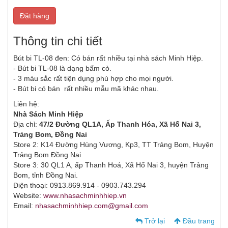
Đặt hàng
Thông tin chi tiết
Bút bi TL-08 đen: Có bán rất nhiều tại nhà sách Minh Hiệp.
- Bút bi TL-08 là dạng bấm cò.
- 3 màu sắc rất tiện dụng phù hợp cho mọi người.
- Bút bi có bán rất nhiều mẫu mã khác nhau.
Liên hệ:
Nhà Sách Minh Hiệp
Địa chỉ:
47/2 Đường QL1A, Ấp Thanh Hóa, Xã Hố Nai 3,
Trảng Bom, Đồng Nai
Store 2: K14 Đường Hùng Vương, Kp3, TT Trảng Bom, Huyện
Trảng Bom Đồng Nai
Store 3: 30 QL1 A, ấp Thanh Hoá, Xã Hố Nai 3, huyện Trảng
Bom, tỉnh Đồng Nai.
Điện thoại: 0913.869.914 - 0903.743.294
Website:
www.nhasachminhhiep.vn
Email:
nhasachminhhiep.com@gmail.com
Trở lại
Đầu trang